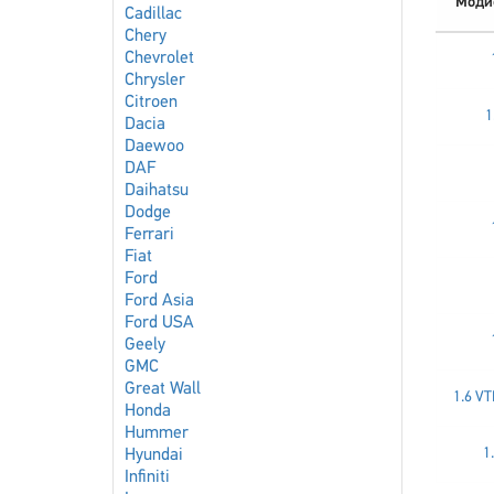
Моди
Cadillac
Chery
Chevrolet
Chrysler
Citroen
1
Dacia
Daewoo
DAF
Daihatsu
Dodge
Ferrari
Fiat
Ford
Ford Asia
Ford USA
Geely
GMC
Great Wall
1.6 VT
Honda
Hummer
1
Hyundai
Infiniti