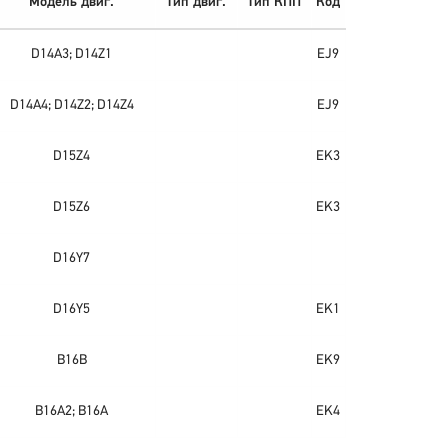
Модель двиг.
Тип двиг.
Тип КПП
Код
D14A3; D14Z1
EJ9
D14A4; D14Z2; D14Z4
EJ9
D15Z4
EK3
D15Z6
EK3
D16Y7
D16Y5
EK1
B16B
EK9
B16A2; B16A
EK4