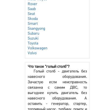
Rover
Saab
Seat
Skoda
Smart
Ssangyong
Subaru
Suzuki
Toyota
Volkswagen
Volvo
Что такое "голый столб"?
Голый столб - двигатель без
навесного оборудования.
Зачастую если неисправность
связанна с самим ДВС, то
выгоднее купить двигатель без
навесного оборудования. А
оставить - генератор, стартер,
топливный насос, турбину, помпу и