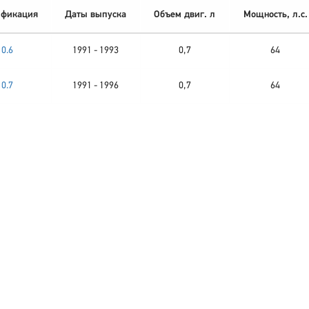
фикация
Даты выпуска
Объем двиг. л
Мощность, л.с.
0.6
1991 - 1993
0,7
64
0.7
1991 - 1996
0,7
64