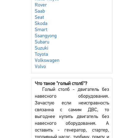
Rover
Saab
Seat
Skoda
Smart
Ssangyong
Subaru
Suzuki
Toyota
Volkswagen
Volvo
Что такое "голый столб"?
Голый столб - двигатель без
навесного оборудования.
Зачастую если неисправность
связанна с самим ДВС, то
выгоднее купить двигатель без
навесного оборудования. А
оставить - генератор, стартер,
топливный насос, турбину, помпу и