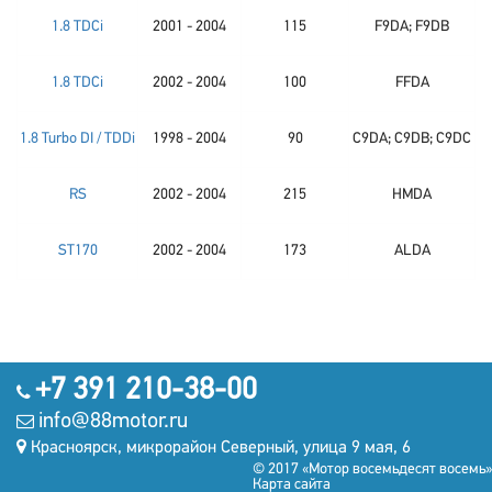
1.8 TDCi
2001 - 2004
115
F9DA; F9DB
1.8 TDCi
2002 - 2004
100
FFDA
1.8 Turbo DI / TDDi
1998 - 2004
90
C9DA; C9DB; C9DC
RS
2002 - 2004
215
HMDA
ST170
2002 - 2004
173
ALDA
+7 391 210-38-00
info@88motor.ru
Красноярск, микрорайон Северный, улица 9 мая, 6
© 2017 «Мотор восемьдесят восемь»
Карта сайта