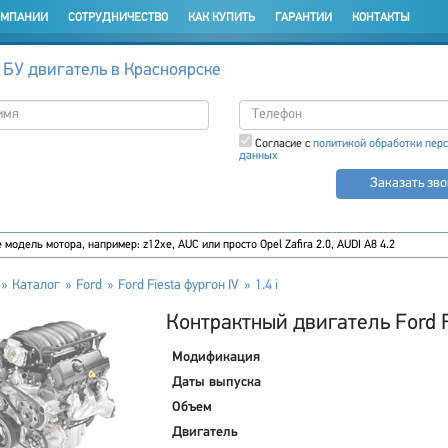
ОМПАНИИ
СОТРУДНИЧЕСТВО
КАК КУПИТЬ
ГАРАНТИИ
КОНТАКТЫ
 БУ двигатель в Красноярске
Согласие с
политикой обработки пер
данных
Заказать зв
Каталог
Ford
Ford Fiesta фургон IV
1.4 i
Контрактный двигатель Ford Fi
Модификация
Даты выпуска
Объем
Двигатель