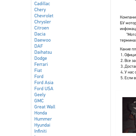
Cadillac
Chery
Chevrolet
Компания
Chrysler
БУ мотор
Citroen
инфомаци
Dacia
"Мото
Daewoo
терминал
DAF
Какие плю
Daihatsu
Офици
Dodge
Все з
Ferrari
Доста
Fiat
У нас 
Ford
Если 
Ford Asia
Ford USA
Geely
GMC
Great Wall
Honda
Hummer
Hyundai
Infiniti