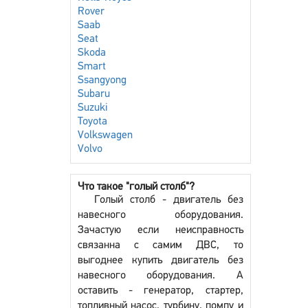
Rover
Saab
Seat
Skoda
Smart
Ssangyong
Subaru
Suzuki
Toyota
Volkswagen
Volvo
Что такое "голый столб"?
Голый столб - двигатель без
навесного оборудования.
Зачастую если неисправность
связанна с самим ДВС, то
выгоднее купить двигатель без
навесного оборудования. А
оставить - генератор, стартер,
топливный насос, турбину, помпу и