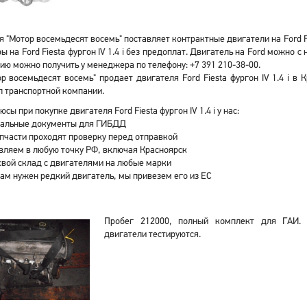
 "Мотор восемьдесят восемь" поставляет контрактные двигатели на Ford Fie
ы на Ford Fiesta фургон IV 1.4 i без предоплат. Двигатель на Ford можно
ю можно получить у менеджера по телефону: +7 391 210-38-00.
р восемьдесят восемь" продает двигателя Ford Fiesta фургон IV 1.4 i в
 транспортной компании.
сы при покупке двигателя Ford Fiesta фургон IV 1.4 i у нас:
альные документы для ГИБДД
апчасти проходят проверку перед отправкой
вляем в любую точку РФ, включая Красноярск
свой склад с двигателями на любые марки
вам нужен редкий двигатель, мы привезем его из ЕС
Пробег 212000, полный комплект для ГАИ. 
двигатели тестируются.