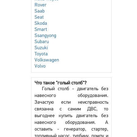
Rover
Saab
Seat
Skoda
Smart
Ssangyong
Subaru
Suzuki
Toyota
Volkswagen
Volvo
Что такое "голый столб"?
Голый столб - двигатель без
навесного оборудования.
Зачастую если неисправность
связанна с самим ДВС, то
выгоднее купить двигатель без
навесного оборудования. А
оставить - генератор, стартер,
топливный насос, турбину, помпу и