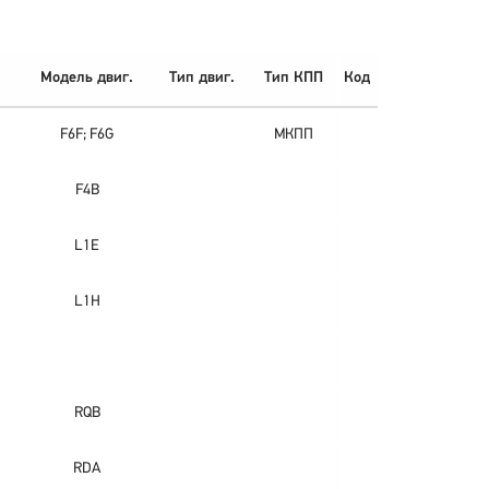
Модель двиг.
Тип двиг.
Тип КПП
Код
F6F; F6G
МКПП
F4B
L1E
L1H
RQB
RDA