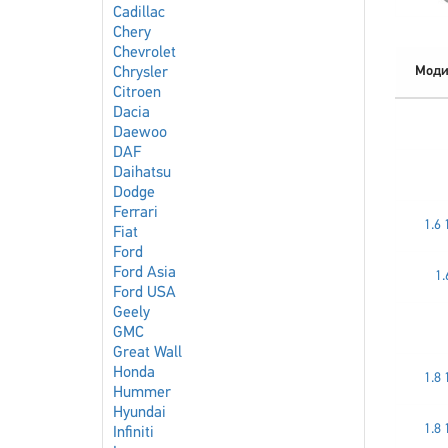
Cadillac
Chery
Chevrolet
Моди
Chrysler
Citroen
Dacia
Daewoo
DAF
Daihatsu
Dodge
Ferrari
1.6 
Fiat
Ford
Ford Asia
1.
Ford USA
Geely
GMC
Great Wall
Honda
1.8 
Hummer
Hyundai
1.8 
Infiniti