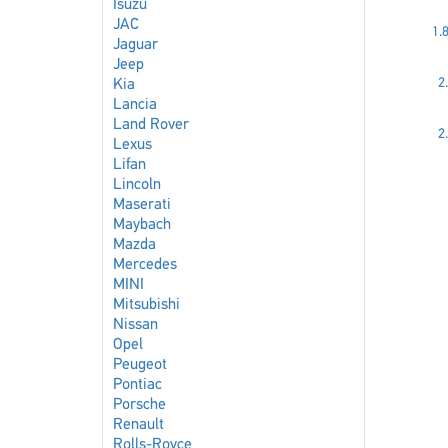
Isuzu
JAC
1.8
Jaguar
Jeep
2
Kia
Lancia
Land Rover
2
Lexus
Lifan
Lincoln
Maserati
Maybach
Mazda
Mercedes
MINI
Mitsubishi
Nissan
Opel
Peugeot
Pontiac
Porsche
Renault
Rolls-Royce