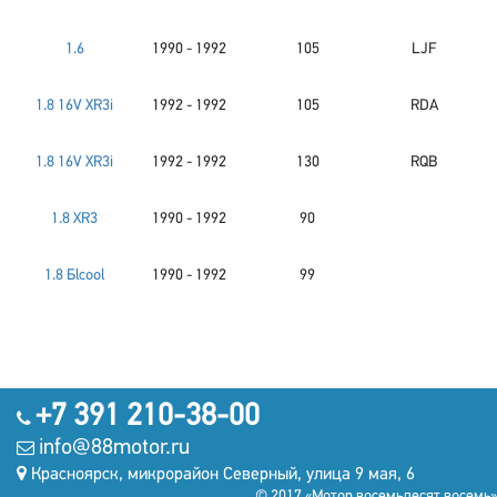
1.6
1990 - 1992
105
LJF
1.8 16V XR3i
1992 - 1992
105
RDA
1.8 16V XR3i
1992 - 1992
130
RQB
1.8 XR3
1990 - 1992
90
1.8 Бlcool
1990 - 1992
99
+7 391 210-38-00
info@88motor.ru
Красноярск, микрорайон Северный, улица 9 мая, 6
© 2017 «Мотор восемьдесят восемь»