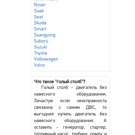
Rover
Saab
Seat
Skoda
Smart
Ssangyong
Subaru
Suzuki
Toyota
Volkswagen
Volvo
Что такое "голый столб"?
Голый столб - двигатель без
навесного оборудования.
Зачастую если неисправность
связанна с самим ДВС, то
выгоднее купить двигатель без
навесного оборудования. А
оставить - генератор, стартер,
топливный насос, турбину, помпу и