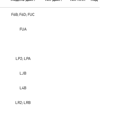
F6B; F6D; FUC
FUA
LP2; LPA
LJB
L4B
LR2; LRB