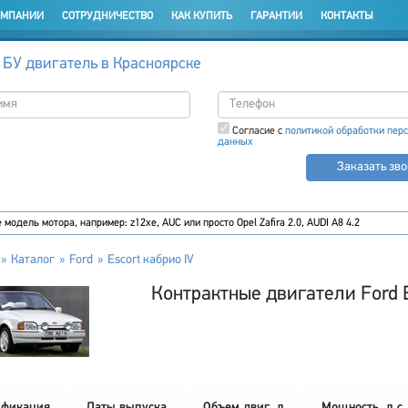
ОМПАНИИ
СОТРУДНИЧЕСТВО
КАК КУПИТЬ
ГАРАНТИИ
КОНТАКТЫ
 БУ двигатель в Красноярске
Согласие с
политикой обработки пер
данных
Заказать зв
Каталог
Ford
Escort кабрио IV
Контрактные двигатели Ford E
фикация
Даты выпуска
Объем двиг. л
Мощность, л.с.