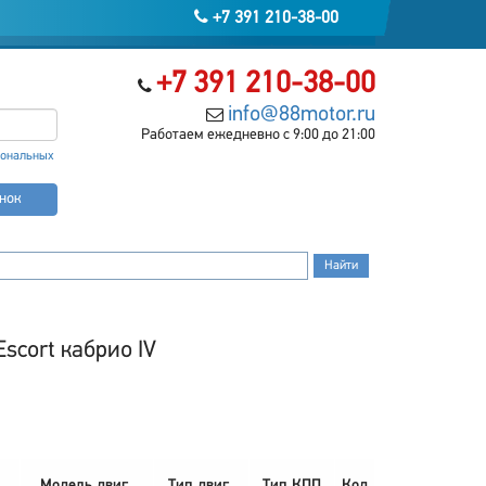
+7 391 210-38-00
+7 391 210-38-00
info@88motor.ru
Работаем ежедневно с 9:00 до 21:00
сональных
онок
scort кабрио IV
Модель двиг.
Тип двиг.
Тип КПП
Код