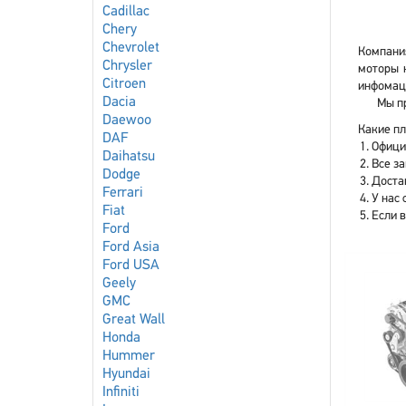
Cadillac
Chery
Chevrolet
Компания
Chrysler
моторы н
Citroen
инфомаци
Dacia
Мы пр
Daewoo
Какие пл
DAF
Офици
Daihatsu
Все з
Dodge
Доста
Ferrari
У нас 
Fiat
Если 
Ford
Ford Asia
Ford USA
Geely
GMC
Great Wall
Honda
Hummer
Hyundai
Infiniti