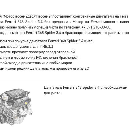
 "Мотор восемьдесят восемь" поставляет контрактные двигатели на Ferrari
а Ferrari 348 Spider 3.4 без предоплат. Мотор на Ferrari можно с на
ю можно получить у специалиста по телефону: +7 391 210-38-00.
одает моторы Ferrari 348 Spider 3.4 в Красноярске и может отправить в л
юсы при покупке двигателя Ferrari 348 Spider 3.4 у нас:
альные документы для ГИБДД
апчасти проходят проверку перед отправкой
вляем в любую точку РФ, включая Красноярск
свой склад с двигателями на любые марки
вам нужен редкий двигатель, мы привезем его из ЕС
Двигатель Ferrari 348 Spider 3.4 с необходимы
для учета .