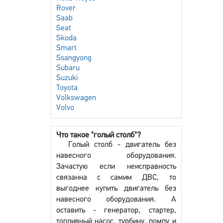
Rover
Saab
Seat
Skoda
Smart
Ssangyong
Subaru
Suzuki
Toyota
Volkswagen
Volvo
Что такое "голый столб"?
Голый столб - двигатель без
навесного оборудования.
Зачастую если неисправность
связанна с самим ДВС, то
выгоднее купить двигатель без
навесного оборудования. А
оставить - генератор, стартер,
топливный насос, турбину, помпу и