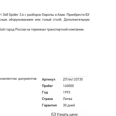
 348 Spider 3.4 с разборок Европы и Азии. Приобрести БУ
весным оборужованием или голый столб. Дополнительную
юбой город России на терминал транспортной компании.
м комлектом документов
Артикул
ZI7/44133735
Пробег
140000
Год
1993
Страна
Литва
Гарантия
30 дней
Узнать цену