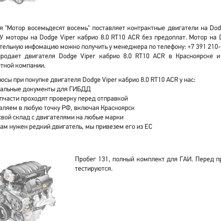
 "Мотор восемьдесят восемь" поставляет контрактные двигатели на Dodg
У моторы на Dodge Viper кабрио 8.0 RT10 ACR без предоплат. Мотор на
ельную инфомацию можно получить у менеджера по телефону: +7 391 210-
родает двигателя Dodge Viper кабрио 8.0 RT10 ACR в Красноярске и
тной компании.
юсы при покупке двигателя Dodge Viper кабрио 8.0 RT10 ACR у нас:
альные документы для ГИБДД
апчасти проходят проверку перед отправкой
вляем в любую точку РФ, включая Красноярск
свой склад с двигателями на любые марки
вам нужен редкий двигатель, мы привезем его из ЕС
Пробег 131, полный комплект для ГАИ. Перед п
тестируются.