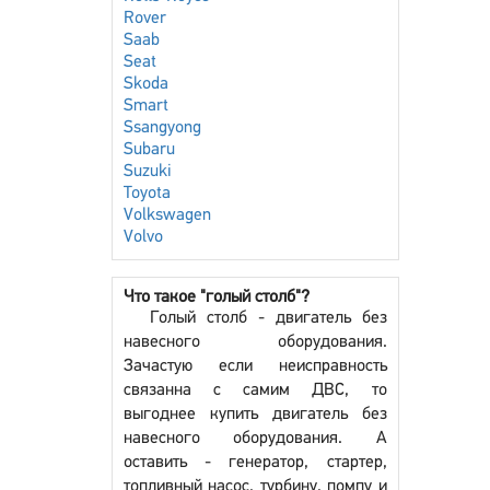
Rover
Saab
Seat
Skoda
Smart
Ssangyong
Subaru
Suzuki
Toyota
Volkswagen
Volvo
Что такое "голый столб"?
Голый столб - двигатель без
навесного оборудования.
Зачастую если неисправность
связанна с самим ДВС, то
выгоднее купить двигатель без
навесного оборудования. А
оставить - генератор, стартер,
топливный насос, турбину, помпу и