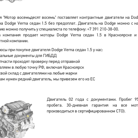
 "Мотор восемьдесят восемь" поставляет контрактные двигатели на Dodg
а Dodge Verna седан 1.5 без предоплат. Двигатель на Dodge можно с н
ю можно получить у специалиста по телефону: +7 391 210-38-00.
 компания продает моторы Dodge Verna седан 1.5 в Красноярске и
тной компании.
юсы при покупке двигателя Dodge Verna седан 1.5 у нас:
альные документы для ГИБДД
апчасти проходят проверку перед отправкой
вляем в любую точку РФ, включая Красноярск
свой склад с двигателями на любые марки
вам нужен редкий двигатель, мы привезем его из ЕС
Двигатель 02 года с документами. Пробег 9
пробега. 30-дневная гарантия на все мот
производиться в сертифицированном СТО).