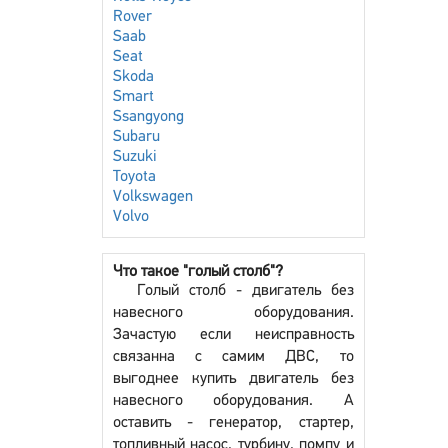
Rover
Saab
Seat
Skoda
Smart
Ssangyong
Subaru
Suzuki
Toyota
Volkswagen
Volvo
Что такое "голый столб"?
Голый столб - двигатель без
навесного оборудования.
Зачастую если неисправность
связанна с самим ДВС, то
выгоднее купить двигатель без
навесного оборудования. А
оставить - генератор, стартер,
топливный насос, турбину, помпу и