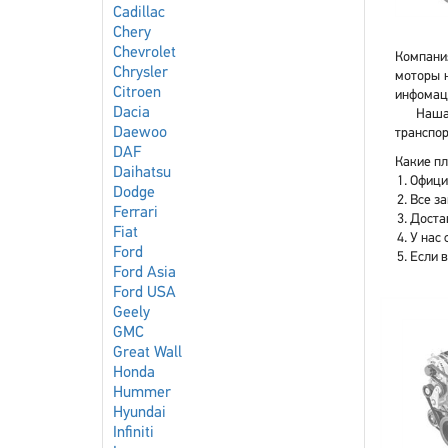
Cadillac
Chery
Chevrolet
Компания
Chrysler
моторы н
Citroen
инфомаци
Dacia
Наша
Daewoo
транспор
DAF
Какие пл
Daihatsu
Офици
Dodge
Все з
Ferrari
Доста
Fiat
У нас 
Ford
Если 
Ford Asia
Ford USA
Geely
GMC
Great Wall
Honda
Hummer
Hyundai
Infiniti