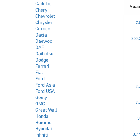
Cadillac
Моди
Chery
Chevrolet
Chrysler
2.
Citroen
Dacia
2.8 
Daewoo
DAF
Daihatsu
Dodge
Ferrari
Fiat
Ford
Ford Asia
3.
Ford USA
Geely
3.
GMC
Great Wall
Honda
3
Hummer
Hyundai
3.7
Infiniti