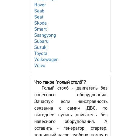
Rover
Saab
Seat
Skoda
Smart
Ssangyong
Subaru
Suzuki
Toyota
Volkswagen
Volvo
Что такое "голый столб"?
Голый столб - двигатель без
навесного оборудования.
Зачастую если неисправность
связанна с самим ДВС, то
выгоднее купить двигатель без
навесного оборудования. А
оставить - генератор, стартер,
топливный насос, турбину, помпу и