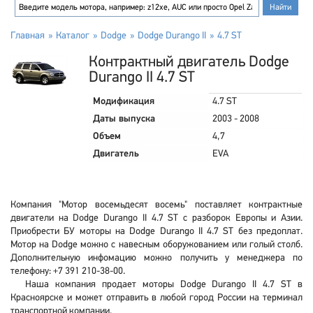
Главная
Каталог
Dodge
Dodge Durango II
4.7 ST
Контрактный двигатель Dodge
Durango II 4.7 ST
Модификация
4.7 ST
Даты выпуска
2003 - 2008
Объем
4,7
Двигатель
EVA
Компания "Мотор восемьдесят восемь" поставляет контрактные
двигатели на Dodge Durango II 4.7 ST с разборок Европы и Азии.
Приобрести БУ моторы на Dodge Durango II 4.7 ST без предоплат.
Мотор на Dodge можно с навесным оборужованием или голый столб.
Дополнительную инфомацию можно получить у менеджера по
телефону: +7 391 210-38-00.
Наша компания продает моторы Dodge Durango II 4.7 ST в
Красноярске и может отправить в любой город России на терминал
транспортной компании.