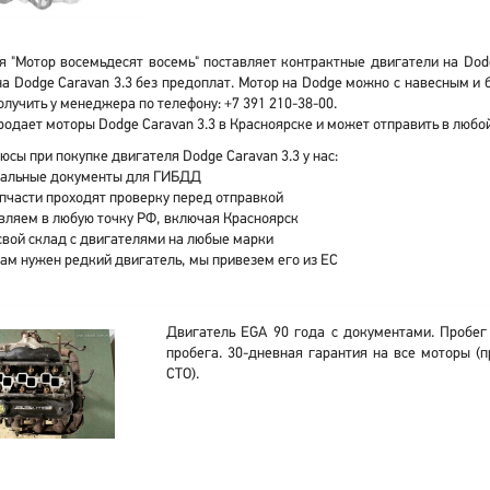
 "Мотор восемьдесят восемь" поставляет контрактные двигатели на Dodg
а Dodge Caravan 3.3 без предоплат. Мотор на Dodge можно с навесным и
лучить у менеджера по телефону: +7 391 210-38-00.
одает моторы Dodge Caravan 3.3 в Красноярске и может отправить в любо
юсы при покупке двигателя Dodge Caravan 3.3 у нас:
альные документы для ГИБДД
апчасти проходят проверку перед отправкой
вляем в любую точку РФ, включая Красноярск
свой склад с двигателями на любые марки
вам нужен редкий двигатель, мы привезем его из ЕС
Двигатель EGA 90 года с документами. Пробег
пробега. 30-дневная гарантия на все моторы (п
СТО).