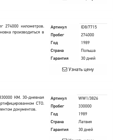
г 274000 километров.
Артикул
ID8/7715
ановка производиться в
Пробег
274000
Год
1989
Страна
Польша
Гарантия
30 дней
Узнать цену
330000 КМ. 30-дневная
Артикул
WW1/3826
сертифицированном СТО.
Пробег
330000
лектом документов.
Год
1989
Страна
Латвия
Гарантия
30 дней