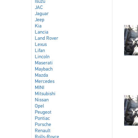
Isuzu
JAC
Jaguar
Jeep
Kia
Lancia
Land Rover
Lexus
Lifan
Lincoln
Maserati
Maybach
Mazda
Mercedes
MINI
Mitsubishi
Nissan
Opel
Peugeot
Pontiac
Porsche
Renault
Rolls-Royce