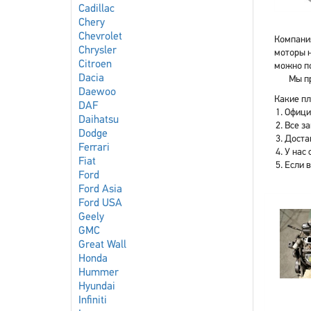
Cadillac
Chery
Chevrolet
Компания
Chrysler
моторы н
Citroen
можно по
Dacia
Мы пр
Daewoo
Какие пл
DAF
Офици
Daihatsu
Все з
Dodge
Доста
Ferrari
У нас 
Fiat
Если 
Ford
Ford Asia
Ford USA
Geely
GMC
Great Wall
Honda
Hummer
Hyundai
Infiniti