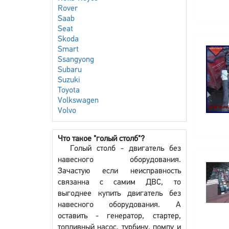
Rover
Saab
Seat
Skoda
Smart
Ssangyong
Subaru
Suzuki
Toyota
Volkswagen
Volvo
Что такое "голый столб"?
Голый столб - двигатель без
навесного оборудования.
Зачастую если неисправность
связанна с самим ДВС, то
выгоднее купить двигатель без
навесного оборудования. А
оставить - генератор, стартер,
топливный насос, турбину, помпу и