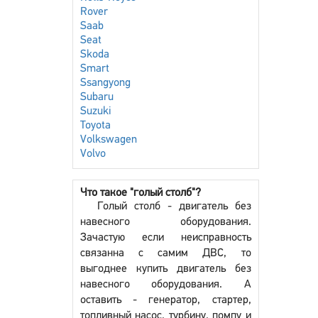
Rover
Saab
Seat
Skoda
Smart
Ssangyong
Subaru
Suzuki
Toyota
Volkswagen
Volvo
Что такое "голый столб"?
Голый столб - двигатель без
навесного оборудования.
Зачастую если неисправность
связанна с самим ДВС, то
выгоднее купить двигатель без
навесного оборудования. А
оставить - генератор, стартер,
топливный насос, турбину, помпу и