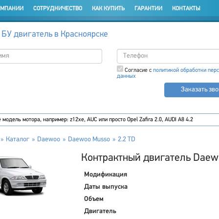
ОМПАНИИ
СОТРУДНИЧЕСТВО
КАК КУПИТЬ
ГАРАНТИИ
КОНТАКТЫ
 БУ двигатель в Красноярске
Согласие с
политикой обработки пер
данных
Заказать зв
Каталог
Daewoo
Daewoo Musso
2.2 TD
Контрактный двигатель Daewo
Модификация
Даты выпуска
Объем
Двигатель