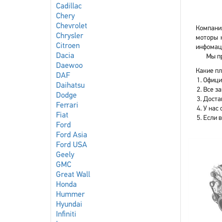
Cadillac
Chery
Chevrolet
Компания
Chrysler
моторы 
Citroen
инфомаци
Dacia
Мы пр
Daewoo
Какие пл
DAF
Офици
Daihatsu
Все з
Dodge
Доста
Ferrari
У нас 
Fiat
Если 
Ford
Ford Asia
Ford USA
Geely
GMC
Great Wall
Honda
Hummer
Hyundai
Infiniti