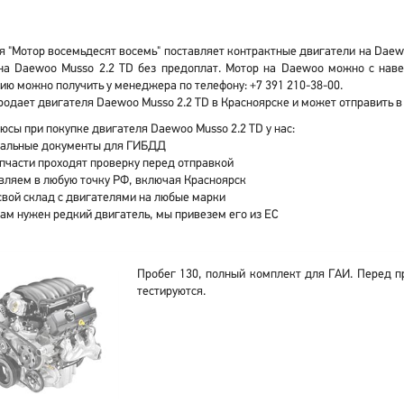
 "Мотор восемьдесят восемь" поставляет контрактные двигатели на Daewo
на Daewoo Musso 2.2 TD без предоплат. Мотор на Daewoo можно с нав
ю можно получить у менеджера по телефону: +7 391 210-38-00.
одает двигателя Daewoo Musso 2.2 TD в Красноярске и может отправить в
юсы при покупке двигателя Daewoo Musso 2.2 TD у нас:
альные документы для ГИБДД
апчасти проходят проверку перед отправкой
вляем в любую точку РФ, включая Красноярск
свой склад с двигателями на любые марки
вам нужен редкий двигатель, мы привезем его из ЕС
Пробег 130, полный комплект для ГАИ. Перед п
тестируются.