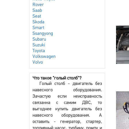
Rover
Saab
Seat
Skoda
Smart
Ssangyong
Subaru
Suzuki
Toyota
Volkswagen
Volvo
Что такое "голый столб"?
Голый столб - двигатель без
навесного оборудования.
Зачастую если неисправность
связанна с самим ДВС, то
выгоднее купить двигатель без
навесного оборудования. А
оставить - генератор, стартер,
топливный насос, турбину, помпу и