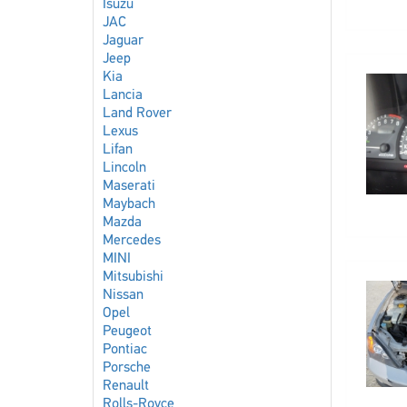
Isuzu
JAC
Jaguar
Jeep
Kia
Lancia
Land Rover
Lexus
Lifan
Lincoln
Maserati
Maybach
Mazda
Mercedes
MINI
Mitsubishi
Nissan
Opel
Peugeot
Pontiac
Porsche
Renault
Rolls-Royce