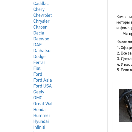
Cadillac
Chery
Chevrolet
Компания
Chrysler
моторы 
Citroen
инфомаци
Dacia
Мы пр
Daewoo
Какие пл
DAF
Офици
Daihatsu
Все з
Dodge
Доста
Ferrari
У нас 
Fiat
Если 
Ford
Ford Asia
Ford USA
Geely
GMC
Great Wall
Honda
Hummer
Hyundai
Infiniti