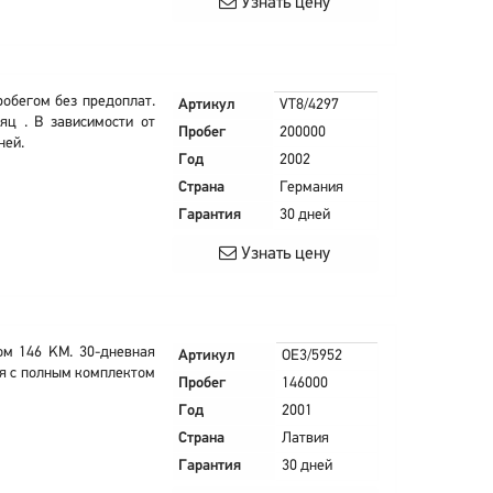
Узнать цену
робегом без предоплат.
Артикул
VT8/4297
яц . В зависимости от
Пробег
200000
ней.
Год
2002
Страна
Германия
Гарантия
30 дней
Узнать цену
ом 146 KM. 30-дневная
Артикул
OE3/5952
ся с полным комплектом
Пробег
146000
Год
2001
Страна
Латвия
Гарантия
30 дней