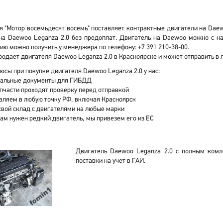
 "Мотор восемьдесят восемь" поставляет контрактные двигатели на Daew
на Daewoo Leganza 2.0 без предоплат. Двигатель на Daewoo можно с н
ю можно получить у менеджера по телефону: +7 391 210-38-00.
одает двигателя Daewoo Leganza 2.0 в Красноярске и может отправить в 
юсы при покупке двигателя Daewoo Leganza 2.0 у нас:
альные документы для ГИБДД
апчасти проходят проверку перед отправкой
вляем в любую точку РФ, включая Красноярск
свой склад с двигателями на любые марки
вам нужен редкий двигатель, мы привезем его из ЕС
Двигатель Daewoo Leganza 2.0 с полным комл
поставки на учет в ГАИ.