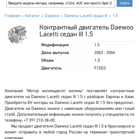
Главная
Каталог
Daewoo
Daewoo Lacetti седан III
1.5
Контрактный двигатель Daewoo
Lacetti седан III 1.5
Модификация
1.5
Даты выпуска
2003 - 2004
Объем
1,5
Двигатель
F15D3
Компания "Мотор восемьдесят восемь" поставляет контрактные
двигатели на Daewoo Lacetti седан III 1.5 с разборок Европы и Азии.
Приобрести БУ моторы на Daewoo Lacetti седан III 1.5 без предоплат.
Двигатель на Daewoo можно с навесным оборужованием или голый
столб. Дополнительную инфомацию можно получить у специалиста по
телефону: +7 391 210-38-00.
Мы продает двигателя Daewoo Lacetti седан III 1.5 в Красноярске и
может отправить в любой город России на терминал транспортной
компании.