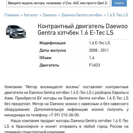
Главная
Каталог
Daewoo
Daewoo Gentra хэтчбек
1.6 E-Tec LS
Контрактный двигатель Daewoo
Gentra хэтчбек 1.6 E-Tec LS
Модификация
1.6 E-Tec LS
Даты выпуска
2008 - 2011
Объем
1,6
Двигатель
F16D3
Компания "Мотор восемьдесят восемь" поставляет контрактные
двигатели на Daewoo Gentra хэтчбек 1.6 E-Tec LS с разборок Европы и
Азии. Приобрести БУ моторы на Daewoo Gentra хэтчбек 1.6 E-Tec LS
без предоплат. Мотор на Daewoo можно с навесным и без навесного
оборудования. Дополнительную инфомацию можно получить у
менеджера по телефону: +7 391 210-38-00.
Наша компания продает моторы Daewoo Gentra хэтчбек 1.6 E-Tec
LS в Красноярске и может отправить в любой город России на
терминал транспортной компании.