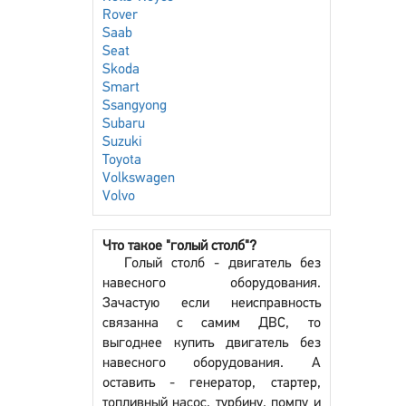
Rover
Saab
Seat
Skoda
Smart
Ssangyong
Subaru
Suzuki
Toyota
Volkswagen
Volvo
Что такое "голый столб"?
Голый столб - двигатель без
навесного оборудования.
Зачастую если неисправность
связанна с самим ДВС, то
выгоднее купить двигатель без
навесного оборудования. А
оставить - генератор, стартер,
топливный насос, турбину, помпу и