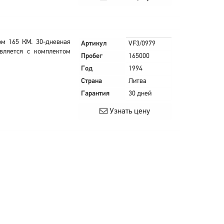
ом 165 КМ. 30-дневная
Артикул
VF3/0979
вляется с комплектом
Пробег
165000
Год
1994
Страна
Литва
Гарантия
30 дней
Узнать цену