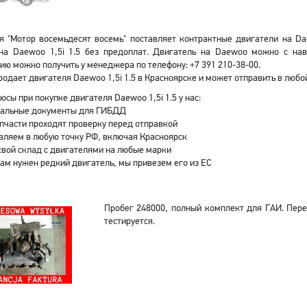
 "Мотор восемьдесят восемь" поставляет контрактные двигатели на Dae
на Daewoo 1,5i 1.5 без предоплат. Двигатель на Daewoo можно с нав
ю можно получить у менеджера по телефону: +7 391 210-38-00.
одает двигателя Daewoo 1,5i 1.5 в Красноярске и может отправить в любо
юсы при покупке двигателя Daewoo 1,5i 1.5 у нас:
альные документы для ГИБДД
апчасти проходят проверку перед отправкой
вляем в любую точку РФ, включая Красноярск
свой склад с двигателями на любые марки
вам нужен редкий двигатель, мы привезем его из ЕС
Пробег 248000, полный комплект для ГАИ. Пере
тестируется.