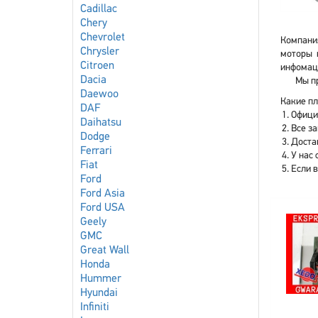
Cadillac
Chery
Chevrolet
Компания
Chrysler
моторы 
Citroen
инфомаци
Dacia
Мы пр
Daewoo
Какие пл
DAF
Офици
Daihatsu
Все з
Dodge
Доста
Ferrari
У нас 
Fiat
Если 
Ford
Ford Asia
Ford USA
Geely
GMC
Great Wall
Honda
Hummer
Hyundai
Infiniti