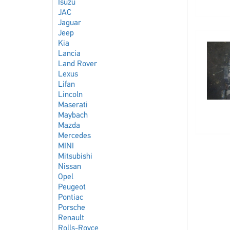
Isuzu
JAC
Jaguar
Jeep
Kia
Lancia
Land Rover
Lexus
Lifan
Lincoln
Maserati
Maybach
Mazda
Mercedes
MINI
Mitsubishi
Nissan
Opel
Peugeot
Pontiac
Porsche
Renault
Rolls-Royce