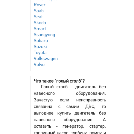
Rover
Saab
Seat
Skoda
Smart
Ssangyong
Subaru
Suzuki
Toyota
Volkswagen
Volvo
Что такое "голый столб"?
Голый столб - двигатель без
навесного оборудования.
Зачастую если неисправность
связанна с самим ДВС, то
выгоднее купить двигатель без
навесного оборудования. А
оставить - генератор, стартер,
топливный насос, турбину, помпу и