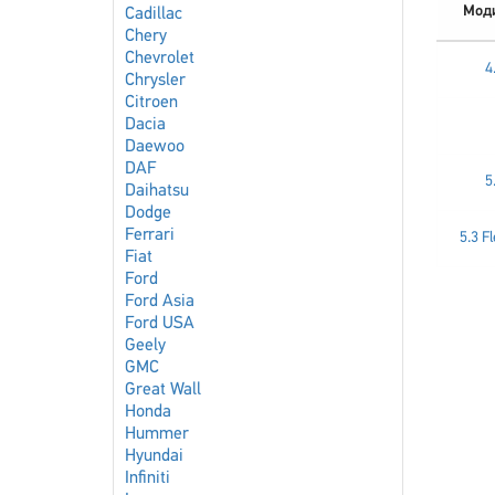
Мод
Cadillac
Chery
Chevrolet
4
Chrysler
Citroen
Dacia
Daewoo
DAF
5
Daihatsu
Dodge
Ferrari
5.3 F
Fiat
Ford
Ford Asia
Ford USA
Geely
GMC
Great Wall
Honda
Hummer
Hyundai
Infiniti