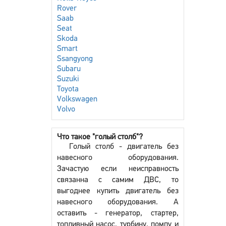
Rover
Saab
Seat
Skoda
Smart
Ssangyong
Subaru
Suzuki
Toyota
Volkswagen
Volvo
Что такое "голый столб"?
Голый столб - двигатель без
навесного оборудования.
Зачастую если неисправность
связанна с самим ДВС, то
выгоднее купить двигатель без
навесного оборудования. А
оставить - генератор, стартер,
топливный насос, турбину, помпу и