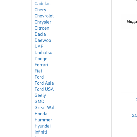
Cadillac
Chery
Chevrolet
Моди
Chrysler
Citroen
Dacia
Daewoo
DAF
Daihatsu
Dodge
Ferrari
Fiat
Ford
Ford Asia
Ford USA
Geely
GMC
Great Wall
Honda
2.
Hummer
Hyundai
Infiniti