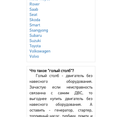
Rover
Saab
Seat
Skoda
Smart
Ssangyong
Subaru
Suzuki
Toyota
Volkswagen
Volvo
Что такое "голый столб"?
Голый столб - двигатель без
навесного оборудования.
Зачастую если неисправность
связанна с самим ДВС, то
выгоднее купить двигатель без
навесного оборудования. А
оставить - генератор, стартер,
топливный насос, турбину, помпу и