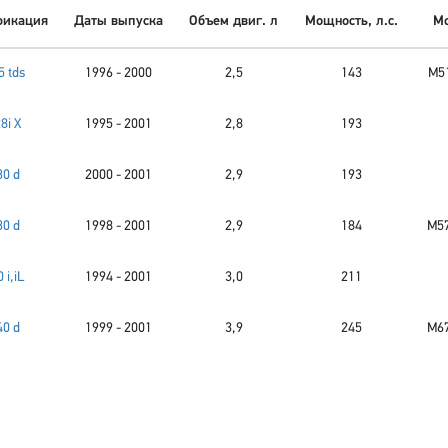
икация
Даты выпуска
Объем двиг. л
Мощность, л.с.
Мо
5 tds
1996 - 2000
2,5
143
M51
8i X
1995 - 2001
2,8
193
30 d
2000 - 2001
2,9
193
30 d
1998 - 2001
2,9
184
M57
 i,iL
1994 - 2001
3,0
211
40 d
1999 - 2001
3,9
245
M67