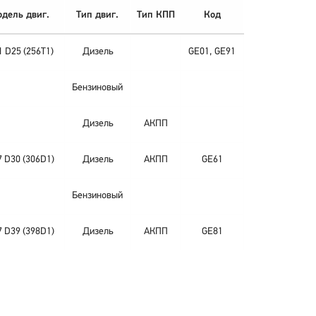
дель двиг.
Тип двиг.
Тип КПП
Код
 D25 (256T1)
Дизель
GE01, GE91
Бензиновый
Дизель
АКПП
 D30 (306D1)
Дизель
АКПП
GE61
Бензиновый
 D39 (398D1)
Дизель
АКПП
GE81