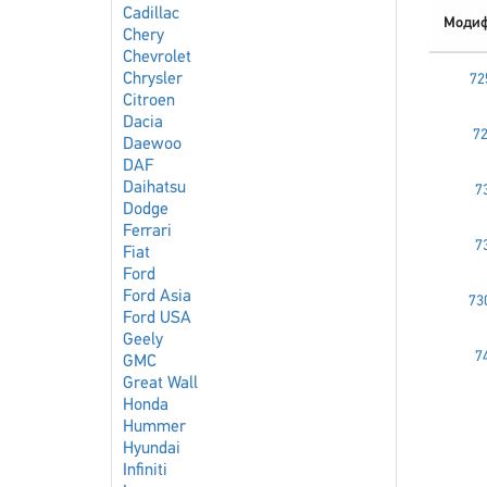
Cadillac
Модиф
Chery
Chevrolet
Chrysler
72
Citroen
Dacia
72
Daewoo
DAF
Daihatsu
7
Dodge
Ferrari
7
Fiat
Ford
Ford Asia
730
Ford USA
Geely
7
GMC
Great Wall
Honda
Hummer
Hyundai
Infiniti