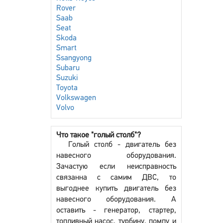
Rover
Saab
Seat
Skoda
Smart
Ssangyong
Subaru
Suzuki
Toyota
Volkswagen
Volvo
Что такое "голый столб"?
Голый столб - двигатель без
навесного оборудования.
Зачастую если неисправность
связанна с самим ДВС, то
выгоднее купить двигатель без
навесного оборудования. А
оставить - генератор, стартер,
топливный насос, турбину, помпу и