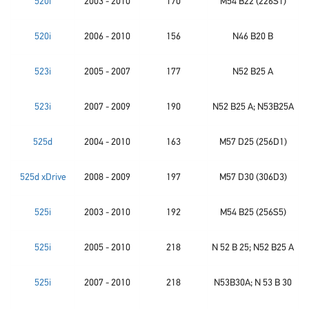
520i
2003 - 2010
170
M54 B22 (226S1)
520i
2006 - 2010
156
N46 B20 B
523i
2005 - 2007
177
N52 B25 A
523i
2007 - 2009
190
N52 B25 A; N53B25A
525d
2004 - 2010
163
M57 D25 (256D1)
525d xDrive
2008 - 2009
197
M57 D30 (306D3)
525i
2003 - 2010
192
M54 B25 (256S5)
525i
2005 - 2010
218
N 52 B 25; N52 B25 A
525i
2007 - 2010
218
N53B30A; N 53 B 30