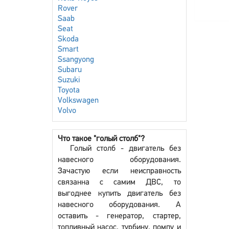
Rover
Saab
Seat
Skoda
Smart
Ssangyong
Subaru
Suzuki
Toyota
Volkswagen
Volvo
Что такое "голый столб"?
Голый столб - двигатель без
навесного оборудования.
Зачастую если неисправность
связанна с самим ДВС, то
выгоднее купить двигатель без
навесного оборудования. А
оставить - генератор, стартер,
топливный насос, турбину, помпу и