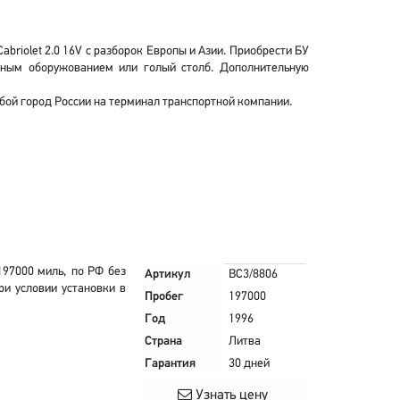
briolet 2.0 16V с разборок Европы и Азии. Приобрести БУ
есным оборужованием или голый столб. Дополнительную
юбой город России на терминал транспортной компании.
197000 миль, по РФ без
Артикул
BC3/8806
ри условии установки в
Пробег
197000
Год
1996
Страна
Литва
Гарантия
30 дней
Узнать цену