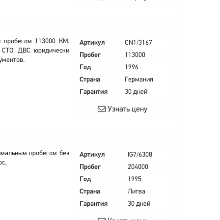
 с пробегом 113000 КМ.
Артикул
CN1/3167
в СТО. ДВС юридически
Пробег
113000
ументов.
Год
1996
Страна
Германия
Гарантия
30 дней
Узнать цену
имальным пробегом без
Артикул
IG7/6308
ос.
Пробег
204000
Год
1995
Страна
Литва
Гарантия
30 дней