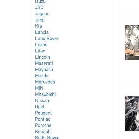
Isuzu
JAC
Jaguar
Jeep
Kia
Lancia
Land Rover
Lexus
Lifan
Lincoln
Maserati
Maybach
Mazda
Mercedes
MINI
Mitsubishi
Nissan
Opel
Peugeot
Pontiac
Porsche
Renault
Rolls-Royce