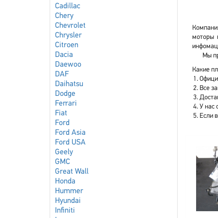
Cadillac
Chery
Chevrolet
Компания
Chrysler
моторы 
Citroen
инфомаци
Dacia
Мы пр
Daewoo
Какие пл
DAF
Офици
Daihatsu
Все з
Dodge
Доста
Ferrari
У нас 
Fiat
Если 
Ford
Ford Asia
Ford USA
Geely
GMC
Great Wall
Honda
Hummer
Hyundai
Infiniti