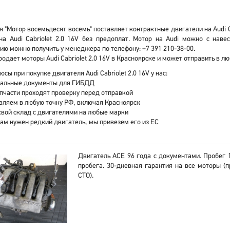
 "Мотор восемьдесят восемь" поставляет контрактные двигатели на Audi Ca
на Audi Cabriolet 2.0 16V без предоплат. Мотор на Audi можно с нав
ю можно получить у менеджера по телефону: +7 391 210-38-00.
одает моторы Audi Cabriolet 2.0 16V в Красноярске и может отправить в л
юсы при покупке двигателя Audi Cabriolet 2.0 16V у нас:
альные документы для ГИБДД
апчасти проходят проверку перед отправкой
вляем в любую точку РФ, включая Красноярск
свой склад с двигателями на любые марки
вам нужен редкий двигатель, мы привезем его из ЕС
Двигатель ACE 96 года с документами. Пробег 
пробега. 30-дневная гарантия на все моторы (п
СТО).