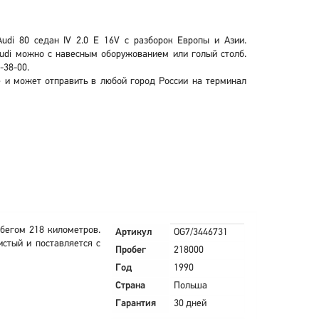
udi 80 седан IV 2.0 E 16V с разборок Европы и Азии.
Audi можно с навесным оборужованием или голый столб.
-38-00.
е и может отправить в любой город России на терминал
обегом 218 километров.
Артикул
OG7/3446731
истый и поставляется с
Пробег
218000
Год
1990
Страна
Польша
Гарантия
30 дней