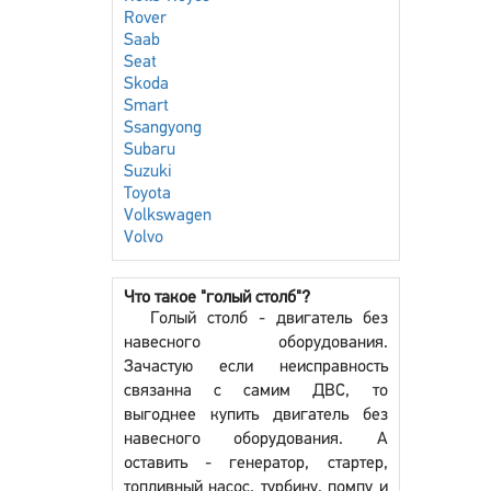
Rover
Saab
Seat
Skoda
Smart
Ssangyong
Subaru
Suzuki
Toyota
Volkswagen
Volvo
Что такое "голый столб"?
Голый столб - двигатель без
навесного оборудования.
Зачастую если неисправность
связанна с самим ДВС, то
выгоднее купить двигатель без
навесного оборудования. А
оставить - генератор, стартер,
топливный насос, турбину, помпу и