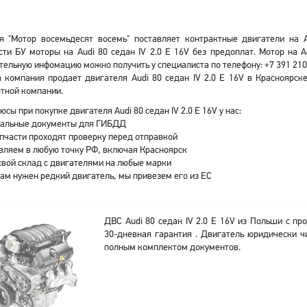
я "Мотор восемьдесят восемь" поставляет контрактные двигатели на A
ти БУ моторы на Audi 80 седан IV 2.0 E 16V без предоплат. Мотор на 
ельную инфомацию можно получить у специалиста по телефону: +7 391 210
 компания продает двигателя Audi 80 седан IV 2.0 E 16V в Красноярск
тной компании.
юсы при покупке двигателя Audi 80 седан IV 2.0 E 16V у нас:
альные документы для ГИБДД
апчасти проходят проверку перед отправкой
вляем в любую точку РФ, включая Красноярск
свой склад с двигателями на любые марки
вам нужен редкий двигатель, мы привезем его из ЕС
ДВС Audi 80 седан IV 2.0 E 16V из Польши с пр
30-дневная гарантия . Двигатель юридически ч
полным комплектом документов.