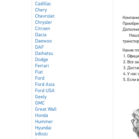
Cadillac
Chery
Chevrolet
Компани
Chrysler
Приобрес
Citroen
Дополнит
Dacia
Наша
Daewoo
транспор
DAF
Какие пл
Daihatsu
Офици
Dodge
Все з
Ferrari
Доста
Fiat
У нас 
Ford
Если 
Ford Asia
Ford USA
Geely
GMC
Great Wall
Honda
Hummer
Hyundai
Infiniti