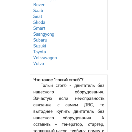
Rover
Saab
Seat
Skoda
Smart
Ssangyong
Subaru
Suzuki
Toyota
Volkswagen
Volvo
Что такое "голый столб"?
Голый столб - двигатель без
навесного оборудования.
Зачастую если неисправность
связанна с самим ДВС, то
выгоднее купить двигатель без
навесного оборудования. А
оставить - генератор, стартер,
топливный насос, турбину, помпу и