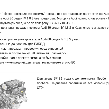
 "Мотор восемьдесят восемь" поставляет контрактные двигатели на Audi
а Audi 80 седан IV 1.8 S без предоплат. Мотор на Audi можно с навесным
лучить у менеджера по телефону: +7 391 210-38-00.
компания продает моторы Audi 80 седан IV 1.8 S в Красноярске и может 
и.
юсы при покупке двигателя Audi 80 седан IV 1.8 S у нас:
альные документы для ГИБДД
апчасти проходят проверку перед отправкой
вляем в любую точку РФ, включая Красноярск
свой склад с двигателями на любые марки
вам нужен редкий двигатель, мы привезем его из ЕС
Двигатель SF 86 года с документами. Пробег
пробега. 30-дневная гарантия на все моторы (п
СТО).