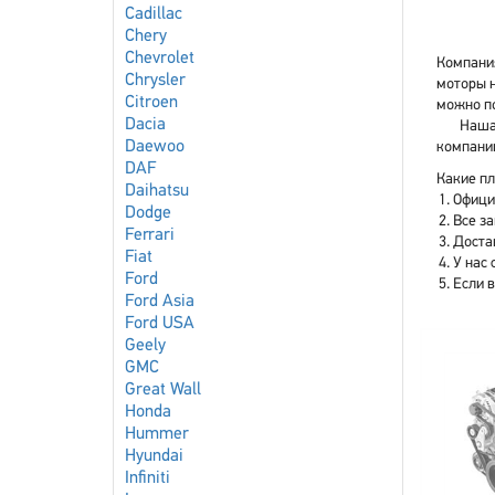
Cadillac
Chery
Chevrolet
Компания
Chrysler
моторы н
Citroen
можно по
Dacia
Наша 
Daewoo
компани
DAF
Какие пл
Daihatsu
Офици
Dodge
Все з
Ferrari
Доста
Fiat
У нас 
Ford
Если 
Ford Asia
Ford USA
Geely
GMC
Great Wall
Honda
Hummer
Hyundai
Infiniti